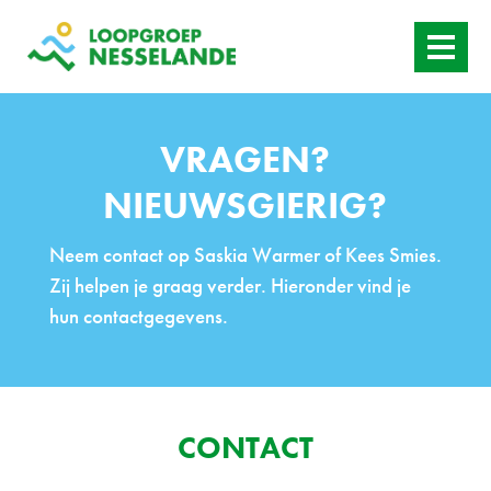
HOME
VRAGEN?
WANNEER
NIEUWSGIERIG?
AANBOD
Neem contact op Saskia Warmer of Kees Smies.
ACTUEEL
Zij helpen je graag verder. Hieronder vind je
hun contactgegevens.
CONTACT
CONTACT