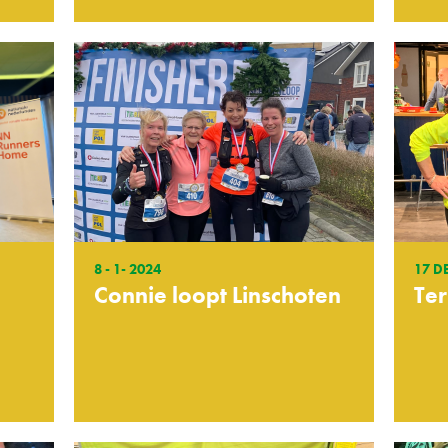
8 - 1- 2024
17 D
Connie loopt Linschoten
Te