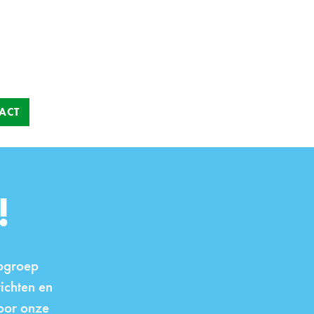
ACT
!
opgroep
ichten en
voor onze