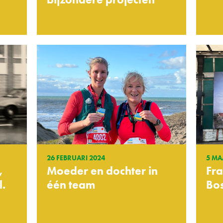
26 FEBRUARI 2024
5 MA
,
Moeder en dochter in
Fra
l.
één team
Bo