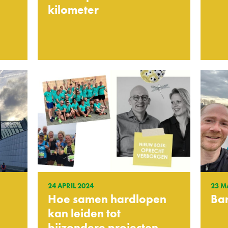
kilometer
24 APRIL 2024
23 M
Hoe samen hardlopen
Bar
kan leiden tot
bijzondere projecten