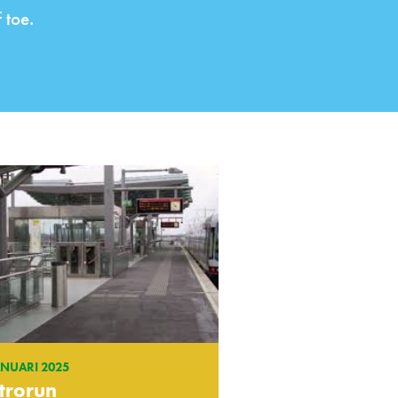
 toe.
ANUARI 2025
trorun