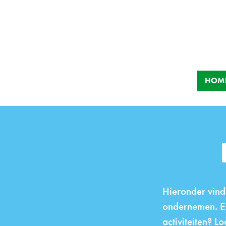
HOM
Hieronder vind 
ondernemen. En
activiteiten? 