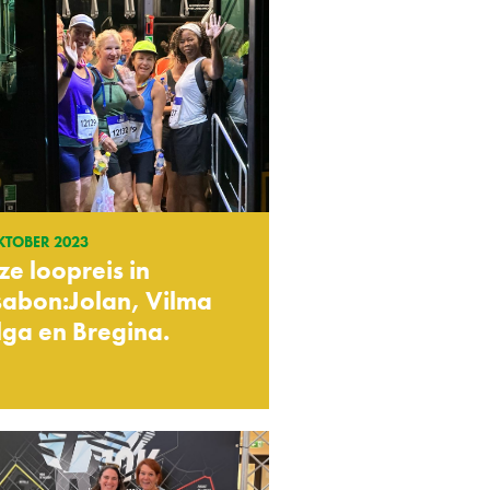
KTOBER 2023
e loopreis in
sabon:Jolan, Vilma
ga en Bregina.