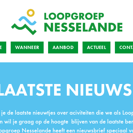
E
WANNEER
AANBOD
ACTUEEL
CONT
LAATSTE NIEUWS
je de laatste nieuwtjes over aciviteiten die we als Lo
 wil je graag op de hoogte blijven van de laatste ber
Loopgroep Nesselande heeft een nieuwsbrief speciaal 