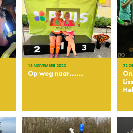
15 NOVEMBER 2023
22 O
Op weg naar........
Onz
Lis
Hel