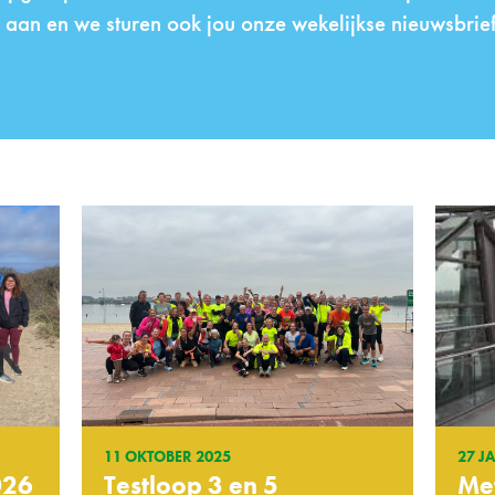
 aan en we sturen ook jou onze wekelijkse nieuwsbrief
11 OKTOBER 2025
27 J
026
Testloop 3 en 5
Me