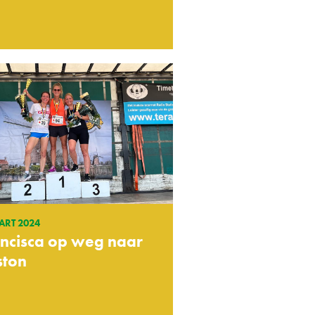
ART 2024
ncisca op weg naar
ston