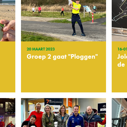
20 MAART 2023
16-0
Groep 2 gaat "Ploggen"
Jo
de 