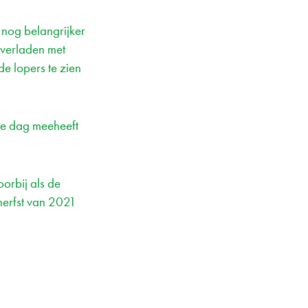
 nog belangrijker
overladen met
e lopers te zien
le dag meeheeft
oorbij als de
herfst van 2021