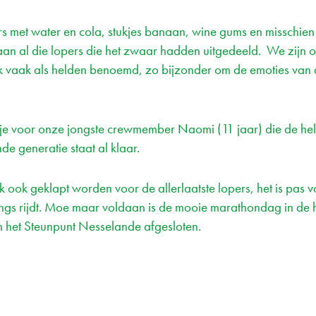
ers met water en cola, stukjes banaan, wine gums en misschien
n al die lopers die het zwaar hadden uitgedeeld. We zijn 
 vaak als helden benoemd, zo bijzonder om de emoties van d
je voor onze jongste crewmember Naomi (11 jaar) die de he
e generatie staat al klaar.
jk ook geklapt worden voor de allerlaatste lopers, het is pas v
s rijdt. Moe maar voldaan is de mooie marathondag in de 
 het Steunpunt Nesselande afgesloten.