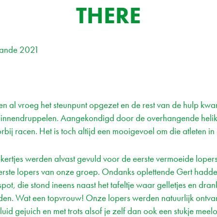
THERE
lande 2021
n al vroeg het steunpunt opgezet en de rest van de hulp kwa
binnendruppelen. Aangekondigd door de overhangende heli
bij racen. Het is toch altijd een mooigevoel om die atleten in a
kertjes werden alvast gevuld voor de eerste vermoeide loper
rste lopers van onze groep. Ondanks oplettende Gert hadde
spot, die stond ineens naast het tafeltje waar gelletjes en dra
nden. Wat een topvrouw! Onze lopers werden natuurlijk ontva
uid gejuich en met trots alsof je zelf dan ook een stukje meel