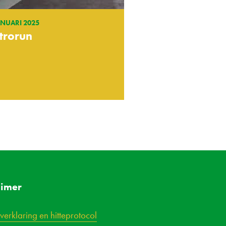
ANUARI 2025
trorun
aimer
verklaring en hitteprotocol