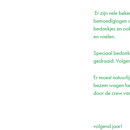
Er zijn vele bek
bemoedigingen aa
bedankjes en ook
en voelen.
Speciaal bedank
gedraaid. Volgend
Er moest natuurli
bezem wagen lang
door de crew van
volgend jaar!