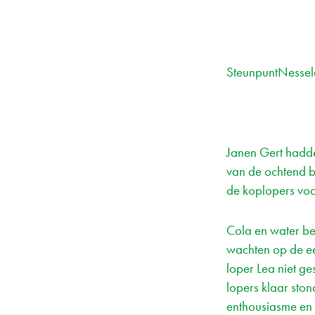
SteunpuntNesse
Janen Gert hadde
van de ochtend 
de koplopers voor
Cola en water be
wachten op de ee
loper Lea niet ge
lopers klaar sto
enthousiasme en l