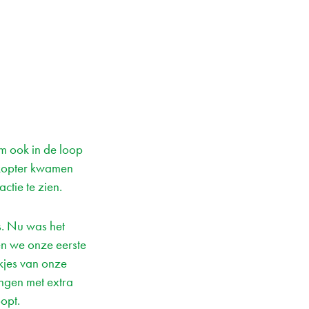
m ook in de loop
kopter kwamen
ctie te zien.
s. Nu was het
n we onze eerste
nkjes van onze
ngen met extra
oopt.