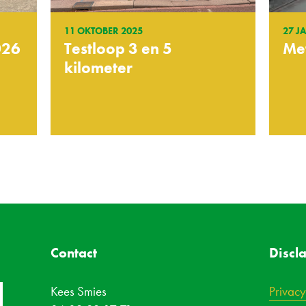
11 OKTOBER 2025
27 J
026
Testloop 3 en 5
Me
kilometer
Contact
Discl
Kees Smies
Privacy