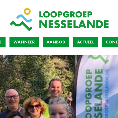
E
WANNEER
AANBOD
ACTUEEL
CONT